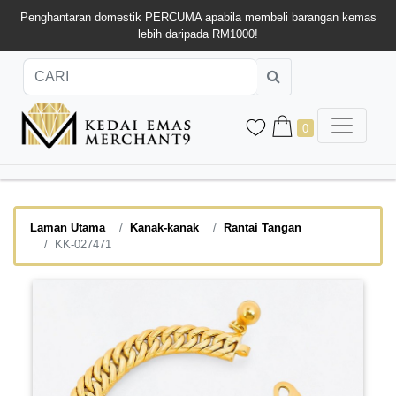
Penghantaran domestik PERCUMA apabila membeli barangan kemas
lebih daripada RM1000!
0
Laman Utama
Kanak-kanak
Rantai Tangan
KK-027471