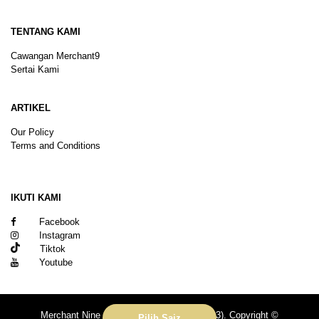
TENTANG KAMI
Cawangan Merchant9
Sertai Kami
ARTIKEL
Our Policy
Terms and Conditions
Sitemap
IKUTI KAMI
Facebook
Instagram
Tiktok
Youtube
Merchant Nine Sdn Bhd (No. 201601039113). Copyright ©
Pilih Saiz