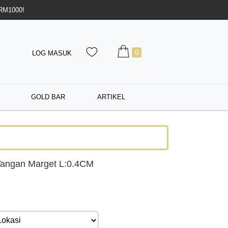
 RM1000!
0
LOG MASUK
GOLD BAR
ARTIKEL
Tangan Marget L:0.4CM