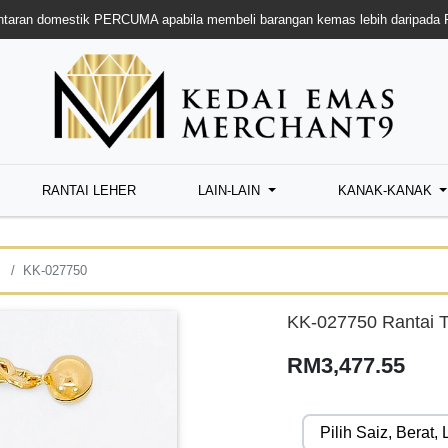
taran domestik PERCUMA apabila membeli barangan kemas lebih daripada
RANTAI LEHER
LAIN-LAIN
KANAK-KANAK
KK-027750
KK-027750 Rantai 
RM3,477.55