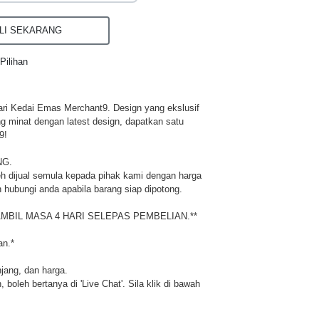
I SEKARANG
Pilihan
ri Kedai Emas Merchant9. Design yang ekslusif
ng minat dengan latest design, dapatkan satu
9!
NG.
h dijual semula kepada pihak kami dengan harga
 hubungi anda apabila barang siap dipotong.
MBIL MASA 4 HARI SELEPAS PEMBELIAN.**
an.*
njang, dan harga.
 boleh bertanya di 'Live Chat'. Sila klik di bawah