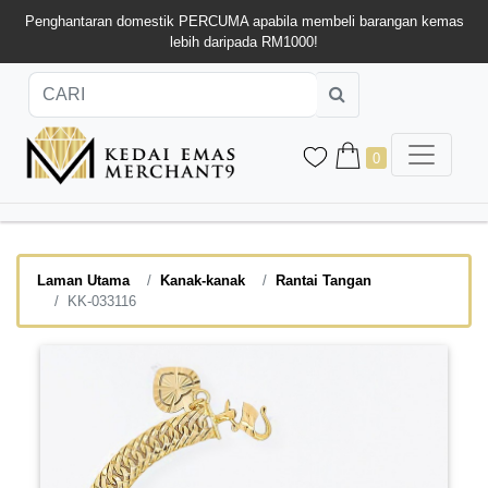
Penghantaran domestik PERCUMA apabila membeli barangan kemas
lebih daripada RM1000!
0
Laman Utama
Kanak-kanak
Rantai Tangan
KK-033116