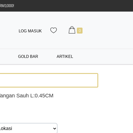
 RM1000!
0
LOG MASUK
GOLD BAR
ARTIKEL
Tangan Sauh L:0.45CM