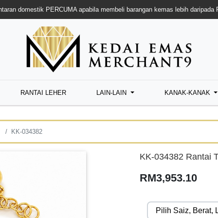
taran domestik PERCUMA apabila membeli barangan kemas lebih daripada
RANTAI LEHER
LAIN-LAIN
KANAK-KANAK
KK-034382
KK-034382 Rantai 
RM3,953.10