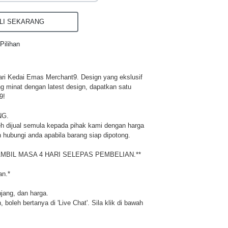
I SEKARANG
Pilihan
ri Kedai Emas Merchant9. Design yang ekslusif
ng minat dengan latest design, dapatkan satu
9!
NG.
h dijual semula kepada pihak kami dengan harga
 hubungi anda apabila barang siap dipotong.
MBIL MASA 4 HARI SELEPAS PEMBELIAN.**
an.*
njang, dan harga.
 boleh bertanya di 'Live Chat'. Sila klik di bawah