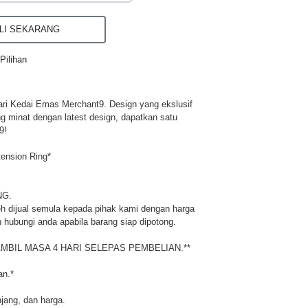
I SEKARANG
Pilihan
ri Kedai Emas Merchant9. Design yang ekslusif
ng minat dengan latest design, dapatkan satu
9!
ension Ring*
NG.
h dijual semula kepada pihak kami dengan harga
 hubungi anda apabila barang siap dipotong.
MBIL MASA 4 HARI SELEPAS PEMBELIAN.**
an.*
njang, dan harga.