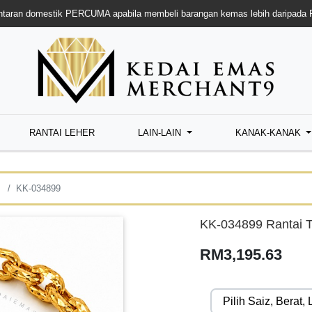
taran domestik PERCUMA apabila membeli barangan kemas lebih daripada
RANTAI LEHER
LAIN-LAIN
KANAK-KANAK
KK-034899
KK-034899 Rantai 
RM3,195.63