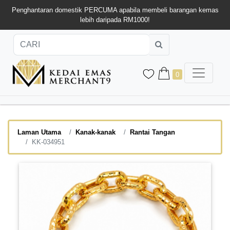
Penghantaran domestik PERCUMA apabila membeli barangan kemas
lebih daripada RM1000!
0
Laman Utama
Kanak-kanak
Rantai Tangan
KK-034951