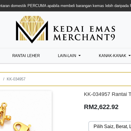
taran domestik PERCUMA apabila membeli barangan kemas lebih daripada
RANTAI LEHER
LAIN-LAIN
KANAK-KANAK
KK-034957
KK-034957 Rantai T
RM2,622.92