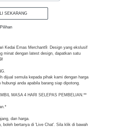
I SEKARANG
Pilihan
ri Kedai Emas Merchant9. Design yang ekslusif
ng minat dengan latest design, dapatkan satu
9!
NG.
h dijual semula kepada pihak kami dengan harga
 hubungi anda apabila barang siap dipotong.
MBIL MASA 4 HARI SELEPAS PEMBELIAN.**
an.*
njang, dan harga.
 boleh bertanya di 'Live Chat'. Sila klik di bawah