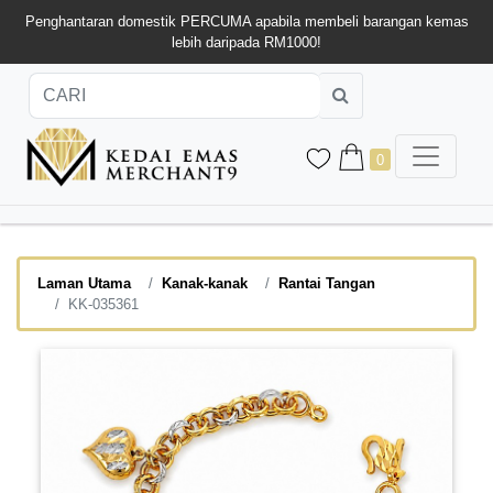
Penghantaran domestik PERCUMA apabila membeli barangan kemas
lebih daripada RM1000!
0
Laman Utama
Kanak-kanak
Rantai Tangan
KK-035361