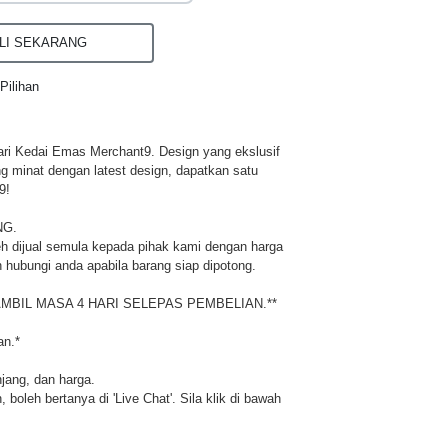
I SEKARANG
Pilihan
ri Kedai Emas Merchant9. Design yang ekslusif
ng minat dengan latest design, dapatkan satu
9!
NG.
h dijual semula kepada pihak kami dengan harga
 hubungi anda apabila barang siap dipotong.
MBIL MASA 4 HARI SELEPAS PEMBELIAN.**
an.*
njang, dan harga.
 boleh bertanya di 'Live Chat'. Sila klik di bawah