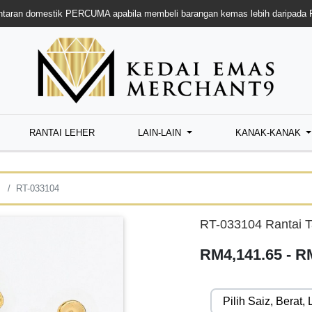
taran domestik PERCUMA apabila membeli barangan kemas lebih daripada
RANTAI LEHER
LAIN-LAIN
KANAK-KANAK
RT-033104
RT-033104 Rantai T
RM4,141.65 - R